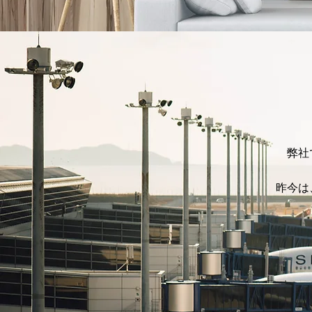
弊社
昨今は