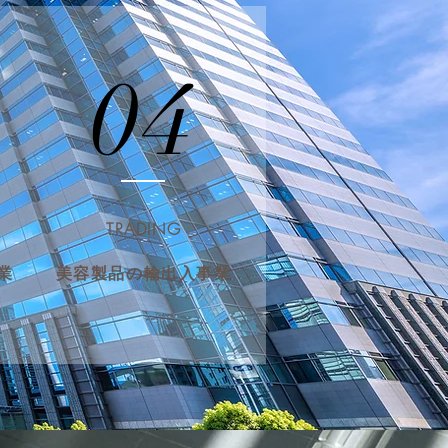
04
TRADING
業
​美容製品の輸出入事業