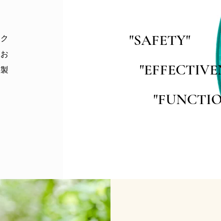
"SAFETY"
ック
てお
"EFFECTIVE
る製
"FUNCTION