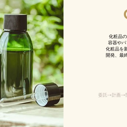
化粧品の
​容器や
化粧品を
開発、最
委託→計画→