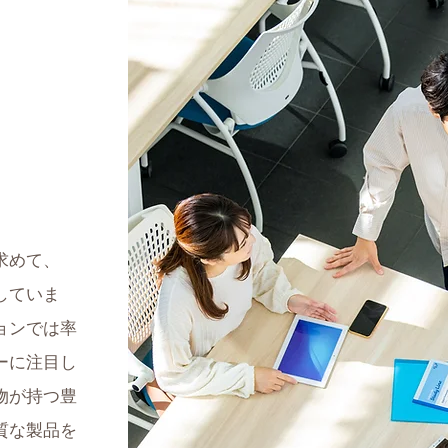
求めて、
していま
ョンでは率
ーに注目し
物が持つ豊
質な製品を