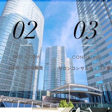
02
03
OEM / ODM
CONSULTING
製造
OEM、ODM
​サロンコンサルティング事