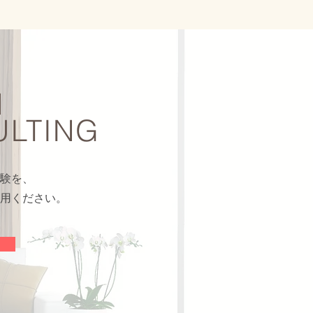
N
LTING
験を、
用ください。