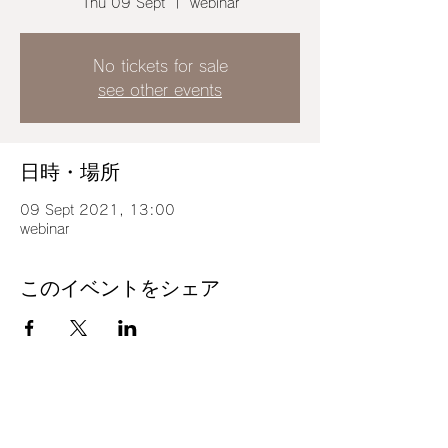
Thu 09 Sept
  |  
webinar
No tickets for sale
see other events
日時・場所
09 Sept 2021, 13:00
webinar
このイベントをシェア
Business content
access
terms of service
Company
inquiry
privacy policy