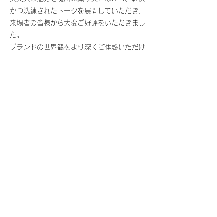
かつ洗練されたトークを展開していただき、
来場者の皆様から大変ご好評をいただきまし
た。
ブランドの世界観をより深くご体感いただけ
る貴重な機会となりました。
Previous
Next
業務内容
アクセス
利用規約
会社概要
お問い合わせ
​
プライバシーポリシー
コンセプト
​
よくあるご質問