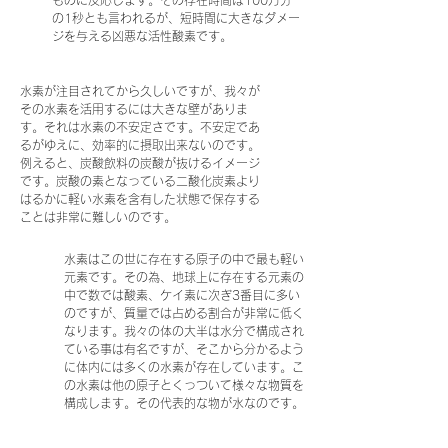
ものに反応します。その存在時間は100万分
の1秒とも言われるが、短時間に大きなダメー
ジを与える凶悪な活性酸素です。
水素が注目されてから久しいですが、我々が
その水素を活用するには大きな壁がありま
す。それは水素の不安定さです。不安定であ
るがゆえに、効率的に摂取出来ないのです。
例えると、炭酸飲料の炭酸が抜けるイメージ
です。炭酸の素となっている二酸化炭素より
はるかに軽い水素を含有した状態で保存する
ことは非常に難しいのです。
水素はこの世に存在する原子の中で最も軽い
元素です。その為、地球上に存在する元素の
中で数では酸素、ケイ素に次ぎ3番目に多い
のですが、質量では占める割合が非常に低く
なります。我々の体の大半は水分で構成され
ている事は有名ですが、そこから分かるよう
に体内には多くの水素が存在しています。こ
の水素は他の原子とくっついて様々な物質を
構成します。その代表的な物が水なのです。