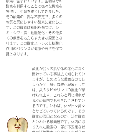
酸素が含まれています。生物はその
酸素を利用することで様々な機能を
獲得し、生命を維持してきました。
その酸素の一部は不安定で、多くの
物質と反応しやすい酸素に変化しま
す。この酸素は細胞を傷つけ、シ
ミ・シワ・癌・動脈硬化・その他多
くの疾患をもたらす大きな原因とな
ります。この酸化ストレスと抗酸化
作用のバランスが健康や若さを保つ
鍵となります。
酸化が我々の肌や体の老化に深く
関わっている事は広く知られてい
ますが、どのような現象なのでし
ょうか？ 身近な酸化現象として
は、鉄のサビやリンゴの黒化が挙
げられます。これらと同じ現象が
我々の体内でも引き起こされてい
るのです。いわば、体が日々刻々
とサビていっているのです。その
酸化の原因となるのが、活性酸素
といわれる酸素種です。体内に取
り入れた酸素の一部が不安定な状