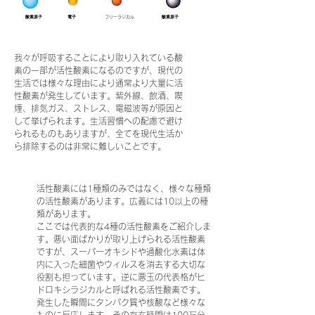
酸素原子
電子
​フリーラジカル
酸素原子
我々が呼吸することにより取り入れている酸
素の一部が活性酸素になるのですが、現代の
生活では様々な理由により通常より大量に活
性酸素が発生しています。紫外線、飲酒、喫
煙、排気ガス、ストレス、電磁波等が原因と
して挙げられます。生活習慣への配慮で避け
られるものもありますが、全てを現代生活か
ら排除するのは非常に難しいことです。
活性酸素には1種類のみではなく、様々な種類
の活性酸素があります。広義には10以上の種
類があります。
ここでは代表的な4種の活性酸素をご紹介しま
す。悪い面ばかりが取り上げられる活性酸素
ですが、スーパーオキシドや過酸化水素は体
内に入った細菌やウィルスを消去する大切な
役割も担っています。逆に悪玉の代表格がヒ
ドロキシラジカルと呼ばれる活性酸素です。
発生した瞬間にタンパク質や核酸など様々な