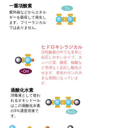
一重項酸素
紫外線などからエネル
ギーを吸収して発生し
ます。フリーラジカル
ではありません。
ヒドロキシラジカル
活性酸素の中でも非常に
反応しやすいタイプ。タ
ンパク質、糖質、核酸な
ど見境なく反応し酸化さ
せます。老化やガンの大
きな原因になっていま
す。
過酸化水素
消毒液として使わ
れるオキシドール
はこの過酸化水素
の3％濃度溶液で
す。